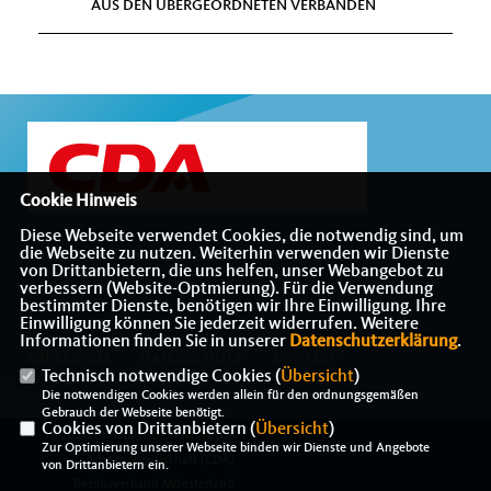
AUS DEN ÜBERGEORDNETEN VERBÄNDEN
Cookie Hinweis
Diese Webseite verwendet Cookies, die notwendig sind, um
die Webseite zu nutzen. Weiterhin verwenden wir Dienste
Internetauftritt des CDA-Bezirksverbandes Münsterland
von Drittanbietern, die uns helfen, unser Webangebot zu
verbessern (Website-Optmierung). Für die Verwendung
bestimmter Dienste, benötigen wir Ihre Einwilligung. Ihre
Einwilligung können Sie jederzeit widerrufen. Weitere
Informationen finden Sie in unserer
Datenschutzerklärung
.
IMPRESSUM
DATENSCHUTZ
KONTAKT
Technisch notwendige Cookies (
Übersicht
)
Die notwendigen Cookies werden allein für den ordnungsgemäßen
Gebrauch der Webseite benötigt.
Cookies von Drittanbietern (
Übersicht
)
@2026 Christlich-Demokratische
Zur Optimierung unserer Webseite binden wir Dienste und Angebote
Arbeitnehmerschaft (CDA)
von Drittanbietern ein.
Bezirksverband Münsterland