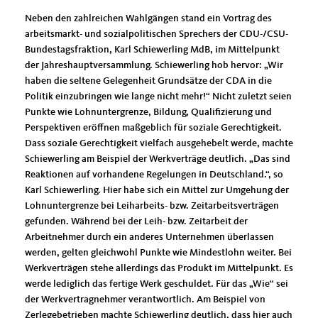
Neben den zahlreichen Wahlgängen stand ein Vortrag des
arbeitsmarkt- und sozialpolitischen Sprechers der CDU-/CSU-
Bundestagsfraktion, Karl Schiewerling MdB, im Mittelpunkt
der Jahreshauptversammlung. Schiewerling hob hervor: „Wir
haben die seltene Gelegenheit Grundsätze der CDA in die
Politik einzubringen wie lange nicht mehr!“ Nicht zuletzt seien
Punkte wie Lohnuntergrenze, Bildung, Qualifizierung und
Perspektiven eröffnen maßgeblich für soziale Gerechtigkeit.
Dass soziale Gerechtigkeit vielfach ausgehebelt werde, machte
Schiewerling am Beispiel der Werkverträge deutlich. „Das sind
Reaktionen auf vorhandene Regelungen in Deutschland.“, so
Karl Schiewerling. Hier habe sich ein Mittel zur Umgehung der
Lohnuntergrenze bei Leiharbeits- bzw. Zeitarbeitsverträgen
gefunden. Während bei der Leih- bzw. Zeitarbeit der
Arbeitnehmer durch ein anderes Unternehmen überlassen
werden, gelten gleichwohl Punkte wie Mindestlohn weiter. Bei
Werkverträgen stehe allerdings das Produkt im Mittelpunkt. Es
werde lediglich das fertige Werk geschuldet. Für das „Wie“ sei
der Werkvertragnehmer verantwortlich. Am Beispiel von
Zerlegebetrieben machte Schiewerling deutlich, dass hier auch