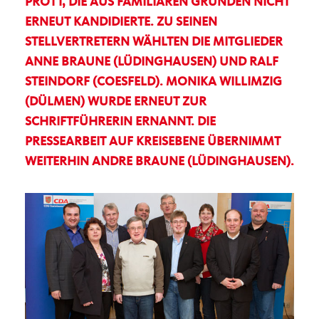
ROTT, DIE AUS FAMILIÄREN GRÜNDEN NICHT E
RNEUT KANDIDIERTE. ZU SEINEN S
TELLVERTRETERN WÄHLTEN DIE MITGLIEDER A
NNE BRAUNE (LÜDINGHAUSEN) UND RALF S
TEINDORF (COESFELD). MONIKA WILLIMZIG (
DÜLMEN) WURDE ERNEUT ZUR S
CHRIFTFÜHRERIN ERNANNT. DIE P
RESSEARBEIT AUF KREISEBENE ÜBERNIMMT W
EITERHIN ANDRE BRAUNE (LÜDINGHAUSEN).