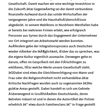
Gesellschaft. Damit machen wir eine wichtige Investition in
die Zukunft.â€œ GegenwÃ¤rtig sei der damit verbundene
finanzielle Aufwand durch das solide Wirtschaften der
vergangenen Jahre und die HaushaltsÃ¼berschÃ¼sse
abgedeckt. In seinem Wahlkreis in Nordrhein-Westfallen habe
er bereits bei mehreren Firmen erlebt, wie erfolgreich
Personen aus Syrien durch das Engagement der Unternehmer
vor Ort integriert am Arbeitsmarkt werden konnten.
AuÃŸerdem gebe der Integrationsprozess auch Deutschen
wieder stÃ¤rker die MÃ¶glichkeit, Ã¼ber das zu sprechen, was
die eigene Kultur eigentlich ausmache. Deswegen gehe es
darum, offen im GesprÃ¤ch mit den FlÃ¼chtlingen zu
erklÃ¤ren, fÃ¼r welche Werte unsere Gesellschaft steht.
žDabei sind etwa die Gleichberechtigung von Mann und
Frau oder die Religionsfreiheit nicht verhandelbar.â€œ
Kritische Nachfragen wurden auch zu sogenannten â€žNo
goâ€œ-Areas gestellt. Dabei handelt es sich um Gebiete
Ã¼berwiegend in GroÃŸstÃ¤dten Deutschlands, deren
Betreten riskant ist und in denen die AutoritÃ¤t der Polizei
erheblich â€“ etwa durch Familienclans â€“ in Frage gestellt