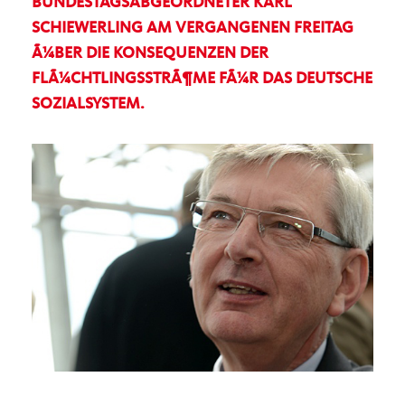
BUNDESTAGSABGEORDNETER KARL
SCHIEWERLING AM VERGANGENEN FREITAG
Ã¼BER DIE KONSEQUENZEN DER
FLÃ¼CHTLINGSSTRÃ¶ME FÃ¼R DAS DEUTSCHE
SOZIALSYSTEM.