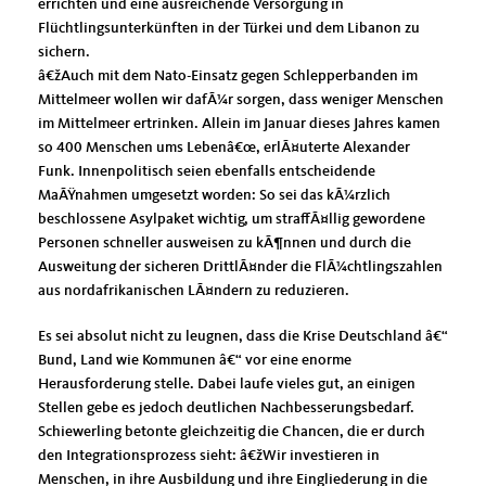
errichten und eine ausreichende Versorgung in
Flüchtlingsunterkünften in der Türkei und dem Libanon zu
sichern.
žAuch mit dem Nato-Einsatz gegen Schlepperbanden im
Mittelmeer wollen wir dafÃ¼r sorgen, dass weniger Menschen
im Mittelmeer ertrinken. Allein im Januar dieses Jahres kamen
so 400 Menschen ums Lebenâ€œ, erlÃ¤uterte Alexander
Funk. Innenpolitisch seien ebenfalls entscheidende
MaÃŸnahmen umgesetzt worden: So sei das kÃ¼rzlich
beschlossene Asylpaket wichtig, um straffÃ¤llig gewordene
Personen schneller ausweisen zu kÃ¶nnen und durch die
Ausweitung der sicheren DrittlÃ¤nder die FlÃ¼chtlingszahlen
aus nordafrikanischen LÃ¤ndern zu reduzieren.
Es sei absolut nicht zu leugnen, dass die Krise Deutschland â€“
Bund, Land wie Kommunen â€“ vor eine enorme
Herausforderung stelle. Dabei laufe vieles gut, an einigen
Stellen gebe es jedoch deutlichen Nachbesserungsbedarf.
Schiewerling betonte gleichzeitig die Chancen, die er durch
den Integrationsprozess sieht: â€žWir investieren in
Menschen, in ihre Ausbildung und ihre Eingliederung in die