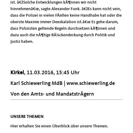
ist. â€žSolche Entwicklungen kÃ¶nnen wir nicht
hinnehmenâ€œ, sagte Alexander Funk. â€žEs kann nicht sein,
dass die Polizei in vielen FÃ¤llen keine Handhabe hat oder die
oberste Maxime immer Deeskalation ist.â€œ Es gehe darum,
dass Polizisten geltende Regeln durchsetzen kÃ¶nnen und
dazu auch die nÃ¶tige RÃ¼ckendeckung durch Politik und
Justiz haben.
Kirkel
, 11.03.2016, 15:45 Uhr
Karl Schiewerling MdB |
www.schiewerling.de
Von den Amts- und MandatstrÄgern
UNSERE THEMEN
Hier erhalten Sie einen Überblick über unsere Themen.