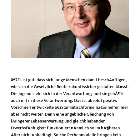
žEs ist gut, dass sich junge Menschen damit beschÃ¤ftigen,
wie sich die Gesetzliche Rente zukunftssicher gestalten lÃ¤sst.
Die Jugend sieht sich in der Verantwortung, und sie gehÃ¶rt
auch mit in diese Verantwortung. Das ist absolut positiv.
Vorschnell entwickelte â€žStammtischformelnâ€œ helfen hier
aber nicht weiter. Denn eine angebliche Gleichung von
lÃ¤ngerer Lebenserwartung und gleichbleibender
ErwerbsfÃ¤higkeit funktioniert nÃ¤mlich so im hÃ¶heren
Alter nicht unbedingt. Solche Rechenmodelle bringen kein