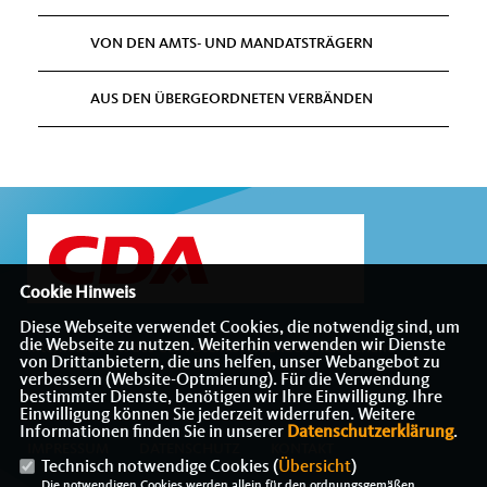
VON DEN AMTS- UND MANDATSTRÄGERN
AUS DEN ÜBERGEORDNETEN VERBÄNDEN
Cookie Hinweis
Diese Webseite verwendet Cookies, die notwendig sind, um
die Webseite zu nutzen. Weiterhin verwenden wir Dienste
Internetauftritt des CDA-Bezirksverbandes Münsterland
von Drittanbietern, die uns helfen, unser Webangebot zu
verbessern (Website-Optmierung). Für die Verwendung
bestimmter Dienste, benötigen wir Ihre Einwilligung. Ihre
Einwilligung können Sie jederzeit widerrufen. Weitere
Informationen finden Sie in unserer
Datenschutzerklärung
.
IMPRESSUM
DATENSCHUTZ
KONTAKT
Technisch notwendige Cookies (
Übersicht
)
Die notwendigen Cookies werden allein für den ordnungsgemäßen