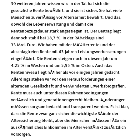
30 weiteren Jahren wissen wir: In der Tat hat sich die
gesetzliche Rente bewÃ¤hrt, und sie ist sicher. Sie hat viele
Menschen zuverlÃ¤ssig vor Altersarmut bewahrt. Und das,
obwohl die Lebenserwartung und damit die
Rentenbezugsdauer stark angestiegen ist. Der Beitrag liegt
dennoch stabil bei 18,7 %. In der RÃ¼cklage sind
33 Mrd. Euro. Wir haben mit der MÃ¼tterrente und der
abschlagfreien Rente mit 63 Jahren Leistungsverbesserungen
eingefÃ¼hrt. Die Renten steigen noch in diesem Jahr um
4,25 % im Westen und um 5,95 % im Osten. Auch das
Rentenniveau liegt hÃ¶her als vor einigen Jahren gedacht.
Allerdings stehen wir vor den Herausforderungen einer
alternden Gesellschaft und verÃ¤nderten Erwerbsbiografien.
Rente muss auch unter diesen Rahmenbedingungen
verlÃ¤sslich und generationengerecht bleiben. Ã„nderungen
mÃ¼ssen sorgsam bedacht und transparent werden. Es ist klar,
dass die Rente zwar ganz sicher die wichtigste SÃ¤ule der
Alterssicherung bleibt, aber die Menschen mÃ¼ssen fÃ¼r ein
auskÃ¶mmliches Einkommen im Alter verstÃ¤rkt zusÃ¤tzlich
vorsorgen.