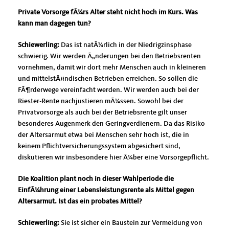
Private Vorsorge fÃ¼rs Alter steht nicht hoch im Kurs. Was
kann man dagegen tun?
Schiewerling:
Das ist natÃ¼rlich in der Niedrigzinsphase
schwierig. Wir werden Ã„nderungen bei den Betriebsrenten
vornehmen, damit wir dort mehr Menschen auch in kleineren
und mittelstÃ¤ndischen Betrieben erreichen. So sollen die
FÃ¶rderwege vereinfacht werden. Wir werden auch bei der
Riester-Rente nachjustieren mÃ¼ssen. Sowohl bei der
Privatvorsorge als auch bei der Betriebsrente gilt unser
besonderes Augenmerk den Geringverdienern. Da das Risiko
der Altersarmut etwa bei Menschen sehr hoch ist, die in
keinem Pflichtversicherungssystem abgesichert sind,
diskutieren wir insbesondere hier Ã¼ber eine Vorsorgepflicht.
Die Koalition plant noch in dieser Wahlperiode die
EinfÃ¼hrung einer Lebensleistungsrente als Mittel gegen
Altersarmut. Ist das ein probates Mittel?
Schiewerling:
Sie ist sicher ein Baustein zur Vermeidung von