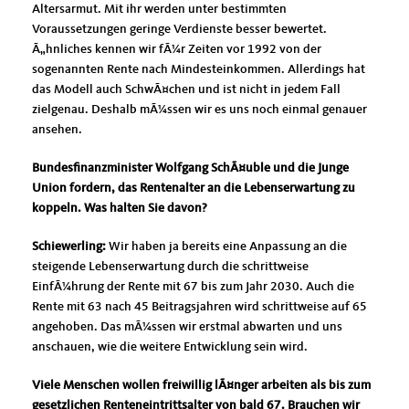
Altersarmut. Mit ihr werden unter bestimmten
Voraussetzungen geringe Verdienste besser bewertet.
Ã„hnliches kennen wir fÃ¼r Zeiten vor 1992 von der
sogenannten Rente nach Mindesteinkommen. Allerdings hat
das Modell auch SchwÃ¤chen und ist nicht in jedem Fall
zielgenau. Deshalb mÃ¼ssen wir es uns noch einmal genauer
ansehen.
Bundesfinanzminister Wolfgang SchÃ¤uble und die Junge
Union fordern, das Rentenalter an die Lebenserwartung zu
koppeln. Was halten Sie davon?
Schiewerling:
Wir haben ja bereits eine Anpassung an die
steigende Lebenserwartung durch die schrittweise
EinfÃ¼hrung der Rente mit 67 bis zum Jahr 2030. Auch die
Rente mit 63 nach 45 Beitragsjahren wird schrittweise auf 65
angehoben. Das mÃ¼ssen wir erstmal abwarten und uns
anschauen, wie die weitere Entwicklung sein wird.
Viele Menschen wollen freiwillig lÃ¤nger arbeiten als bis zum
gesetzlichen Renteneintrittsalter von bald 67. Brauchen wir