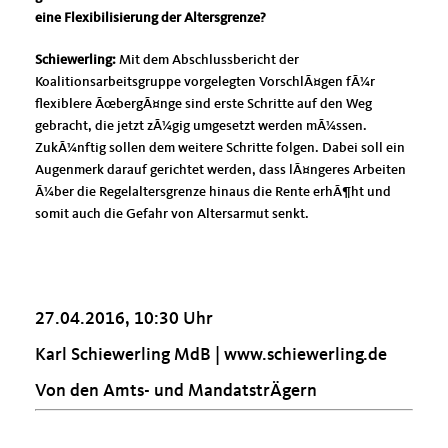
eine Flexibilisierung der Altersgrenze?
Schiewerling:
Mit dem Abschlussbericht der
Koalitionsarbeitsgruppe vorgelegten VorschlÃ¤gen fÃ¼r
flexiblere ÃœbergÃ¤nge sind erste Schritte auf den Weg
gebracht, die jetzt zÃ¼gig umgesetzt werden mÃ¼ssen.
ZukÃ¼nftig sollen dem weitere Schritte folgen. Dabei soll ein
Augenmerk darauf gerichtet werden, dass lÃ¤ngeres Arbeiten
Ã¼ber die Regelaltersgrenze hinaus die Rente erhÃ¶ht und
somit auch die Gefahr von Altersarmut senkt.
27.04.2016, 10:30 Uhr
Karl Schiewerling MdB |
www.schiewerling.de
Von den Amts- und MandatstrÄgern