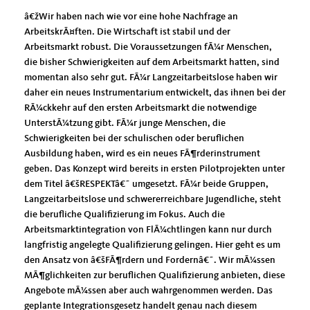
žWir haben nach wie vor eine hohe Nachfrage an
ArbeitskrÃ¤ften. Die Wirtschaft ist stabil und der
Arbeitsmarkt robust. Die Voraussetzungen fÃ¼r Menschen,
die bisher Schwierigkeiten auf dem Arbeitsmarkt hatten, sind
momentan also sehr gut. FÃ¼r Langzeitarbeitslose haben wir
daher ein neues Instrumentarium entwickelt, das ihnen bei der
RÃ¼ckkehr auf den ersten Arbeitsmarkt die notwendige
UnterstÃ¼tzung gibt. FÃ¼r junge Menschen, die
Schwierigkeiten bei der schulischen oder beruflichen
Ausbildung haben, wird es ein neues FÃ¶rderinstrument
geben. Das Konzept wird bereits in ersten Pilotprojekten unter
dem Titel â€šRESPEKTâ€˜ umgesetzt. FÃ¼r beide Gruppen,
Langzeitarbeitslose und schwererreichbare Jugendliche, steht
die berufliche Qualifizierung im Fokus. Auch die
Arbeitsmarktintegration von FlÃ¼chtlingen kann nur durch
langfristig angelegte Qualifizierung gelingen. Hier geht es um
den Ansatz von â€šFÃ¶rdern und Fordernâ€˜. Wir mÃ¼ssen
MÃ¶glichkeiten zur beruflichen Qualifizierung anbieten, diese
Angebote mÃ¼ssen aber auch wahrgenommen werden. Das
geplante Integrationsgesetz handelt genau nach diesem