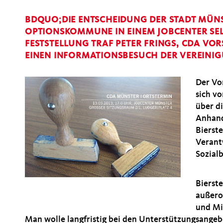
BDQUO;DIE ENTSCHEIDUNG DER STADT MÜNSTE
OPTIONSKOMMUNE IN EINEM JOBCENTER SELB
FESTSTELLUNG TRAF PETER FRINGS, CDA VO
EINEN INFORMATIONSBESUCH DER VEREINI
Der Vo
sich vo
über di
Anhand
Bierst
Verant
Sozialb
Bierst
außero
und Mi
Man wolle langfristig bei den Unterstützungsangeb