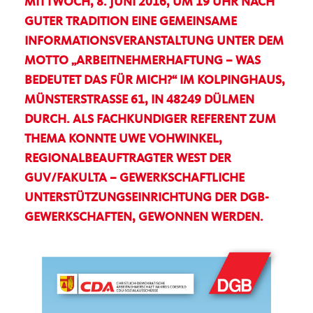
MITTWOCH, 8. JUNI 2016, UM 19 UHR NACH
GUTER TRADITION EINE GEMEINSAME
INFORMATIONSVERANSTALTUNG UNTER DEM
MOTTO „ARBEITNEHMERHAFTUNG – WAS
BEDEUTET DAS FÜR MICH?“ IM KOLPINGHAUS,
MÜNSTERSTRASSE 61, IN 48249 DÜLMEN D
URCH. ALS FACHKUNDIGER REFERENT ZUM T
HEMA KONNTE UWE VOHWINKEL, R
EGIONALBEAUFTRAGTER WEST DER G
UV/FAKULTA – GEWERKSCHAFTLICHE U
NTERSTÜTZUNGSEINRICHTUNG DER DGB-G
EWERKSCHAFTEN, GEWONNEN WERDEN.