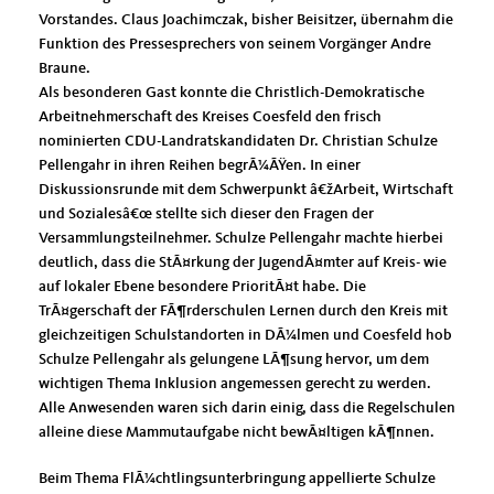
Vorstandes. Claus Joachimczak, bisher Beisitzer, übernahm die
Funktion des Pressesprechers von seinem Vorgänger Andre
Braune.
Als besonderen Gast konnte die Christlich-Demokratische
Arbeitnehmerschaft des Kreises Coesfeld den frisch
nominierten CDU-Landratskandidaten Dr. Christian Schulze
Pellengahr in ihren Reihen begrÃ¼ÃŸen. In einer
Diskussionsrunde mit dem Schwerpunkt â€žArbeit, Wirtschaft
und Sozialesâ€œ stellte sich dieser den Fragen der
Versammlungsteilnehmer. Schulze Pellengahr machte hierbei
deutlich, dass die StÃ¤rkung der JugendÃ¤mter auf Kreis- wie
auf lokaler Ebene besondere PrioritÃ¤t habe. Die
TrÃ¤gerschaft der FÃ¶rderschulen Lernen durch den Kreis mit
gleichzeitigen Schulstandorten in DÃ¼lmen und Coesfeld hob
Schulze Pellengahr als gelungene LÃ¶sung hervor, um dem
wichtigen Thema Inklusion angemessen gerecht zu werden.
Alle Anwesenden waren sich darin einig, dass die Regelschulen
alleine diese Mammutaufgabe nicht bewÃ¤ltigen kÃ¶nnen.
Beim Thema FlÃ¼chtlingsunterbringung appellierte Schulze