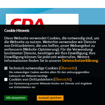
Cookie Hinweis
Diese Webseite verwendet Cookies, die notwendig sind, um
die Webseite zu nutzen. Weiterhin verwenden wir Dienste
Internetauftritt des CDA-Bezirksverbandes Münsterland
von Drittanbietern, die uns helfen, unser Webangebot zu
verbessern (Website-Optmierung). Für die Verwendung
bestimmter Dienste, benötigen wir Ihre Einwilligung. Ihre
Einwilligung können Sie jederzeit widerrufen. Weitere
Informationen finden Sie in unserer
Datenschutzerklärung
.
IMPRESSUM
DATENSCHUTZ
KONTAKT
Technisch notwendige Cookies (
Übersicht
)
Die notwendigen Cookies werden allein für den ordnungsgemäßen
Gebrauch der Webseite benötigt.
Cookies von Drittanbietern (
Übersicht
)
@2026 Christlich-Demokratische
Zur Optimierung unserer Webseite binden wir Dienste und Angebote
Arbeitnehmerschaft (CDA)
von Drittanbietern ein.
Bezirksverband Münsterland
Alle Rechte vorbehalten.
Alle akzeptieren
Auswahl speichern