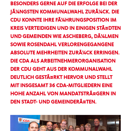
BESONDERS GERNE AUF DIE ERFOLGE BEI DER
JÃ¼NGSTEN KOMMUNALWAHL ZURÃ¼CK. DIE
CDU KONNTE IHRE FÃ¼HRUNGSPOSITION IM
KREIS VERTEIDIGEN UND IN EINIGEN STÃ¤DTEN
UND GEMEINDEN WIE ASCHEBERG, DÃ¼LMEN
SOWIE ROSENDAHL VERLORENGEGANGENE
ABSOLUTE MEHRHEITEN ZURÃ¼CK ERRINGEN.
DIE CDA ALS ARBEITNEHMERORGANISATION
DER CDU GEHT AUS DER KOMMUNALWAHL
DEUTLICH GESTÃ¤RKT HERVOR UND STELLT
MIT INSGESAMT 36 CDA-MITGLIEDERN EINE
HOHE ANZAHL VON MANDATSTRÃ¤GERN IN
DEN STADT- UND GEMEINDERÃ¤TEN.