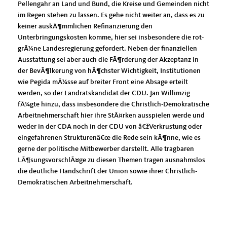
Pellengahr an Land und Bund, die Kreise und Gemeinden nicht
im Regen stehen zu lassen. Es gehe nicht weiter an, dass es zu
keiner auskÃ¶mmlichen Refinanzierung den
Unterbringungskosten komme, hier sei insbesondere die rot-
grÃ¼ne Landesregierung gefordert. Neben der finanziellen
Ausstattung sei aber auch die FÃ¶rderung der Akzeptanz in
der BevÃ¶lkerung von hÃ¶chster Wichtigkeit, Institutionen
wie Pegida mÃ¼sse auf breiter Front eine Absage erteilt
werden, so der Landratskandidat der CDU. Jan Willimzig
fÃ¼gte hinzu, dass insbesondere die Christlich-Demokratische
Arbeitnehmerschaft hier ihre StÃ¤rken ausspielen werde und
weder in der CDA noch in der CDU von â€žVerkrustung oder
eingefahrenen Strukturenâ€œ die Rede sein kÃ¶nne, wie es
gerne der politische Mitbewerber darstellt. Alle tragbaren
LÃ¶sungsvorschlÃ¤ge zu diesen Themen tragen ausnahmslos
die deutliche Handschrift der Union sowie ihrer Christlich-
Demokratischen Arbeitnehmerschaft.