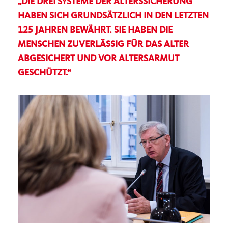
DIE DREI SYSTEME DER ALTERSSICHERUNG
HABEN SICH GRUNDSÄTZLICH IN DEN LETZTEN
125 JAHREN BEWÄHRT. SIE HABEN DIE
MENSCHEN ZUVERLÄSSIG FÜR DAS ALTER
ABGESICHERT UND VOR ALTERSARMUT
GESCHÜTZT.“