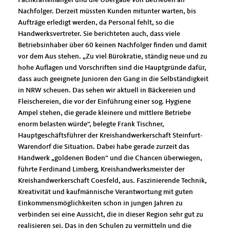
Fachkräftemangel und die Übergabe von Betrieben an
Nachfolger. Derzeit müssten Kunden mitunter warten, bis
Aufträge erledigt werden, da Personal fehlt, so die
Handwerksvertreter. Sie berichteten auch, dass viele
Betriebsinhaber über 60 keinen Nachfolger finden und damit
vor dem Aus stehen. „Zu viel Bürokratie, ständig neue und zu
hohe Auflagen und Vorschriften sind die Hauptgründe dafür,
dass auch geeignete Junioren den Gang in die Selbständigkeit
in NRW scheuen. Das sehen wir aktuell in Bäckereien und
Fleischereien, die vor der Einführung einer sog. Hygiene
Ampel stehen, die gerade kleinere und mittlere Betriebe
enorm belasten würde“, belegte Frank Tischner,
Hauptgeschäftsführer der Kreishandwerkerschaft Steinfurt-
Warendorf die Situation. Dabei habe gerade zurzeit das
Handwerk „goldenen Boden“ und die Chancen überwiegen,
führte Ferdinand Limberg, Kreishandwerksmeister der
Kreishandwerkerschaft Coesfeld, aus. Faszinierende Technik,
Kreativität und kaufmännische Verantwortung mit guten
Einkommensmöglichkeiten schon in jungen Jahren zu
verbinden sei eine Aussicht, die in dieser Region sehr gut zu
realisieren sei. Das in den Schulen zu vermitteln und die