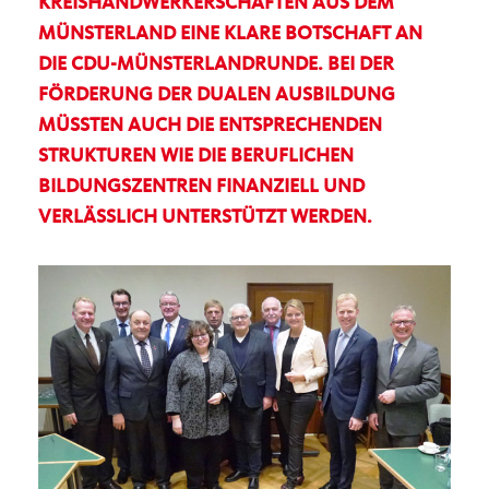
KREISHANDWERKERSCHAFTEN AUS DEM
MÜNSTERLAND EINE KLARE BOTSCHAFT AN
DIE CDU-MÜNSTERLANDRUNDE. BEI DER
FÖRDERUNG DER DUALEN AUSBILDUNG
MÜSSTEN AUCH DIE ENTSPRECHENDEN
STRUKTUREN WIE DIE BERUFLICHEN
BILDUNGSZENTREN FINANZIELL UND
VERLÄSSLICH UNTERSTÜTZT WERDEN.