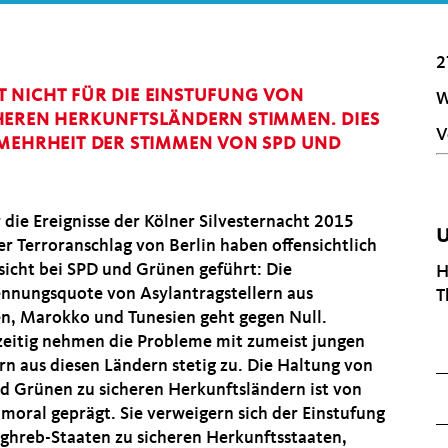
2
 NICHT FÜR DIE EINSTUFUNG VON
W
HEREN HERKUNFTSLÄNDERN STIMMEN. DIES
V
 MEHRHEIT DER STIMMEN VON SPD UND
die Ereignisse der Kölner Silvesternacht 2015
U
er Terroranschlag von Berlin haben offensichtlich
nsicht bei SPD und Grünen geführt: Die
H
nnungsquote von Asylantragstellern aus
T
en, Marokko und Tunesien geht gegen Null.
zeitig nehmen die Probleme mit zumeist jungen
n aus diesen Ländern stetig zu. Die Haltung von
d Grünen zu sicheren Herkunftsländern ist von
moral geprägt. Sie verweigern sich der Einstufung
ghreb-Staaten zu sicheren Herkunftsstaaten,