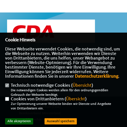
Cookie Hinweis
Diese Webseite verwendet Cookies, die notwendig sind, um
die Webseite zu nutzen. Weiterhin verwenden wir Dienste
Internetauftritt des CDA-Bezirksverbandes Münsterland
von Drittanbietern, die uns helfen, unser Webangebot zu
verbessern (Website-Optmierung). Für die Verwendung
bestimmter Dienste, benötigen wir Ihre Einwilligung. Ihre
Einwilligung können Sie jederzeit widerrufen. Weitere
Informationen finden Sie in unserer
Datenschutzerklärung
.
IMPRESSUM
DATENSCHUTZ
KONTAKT
Technisch notwendige Cookies (
Übersicht
)
Die notwendigen Cookies werden allein für den ordnungsgemäßen
Gebrauch der Webseite benötigt.
Cookies von Drittanbietern (
Übersicht
)
@2026 Christlich-Demokratische
Zur Optimierung unserer Webseite binden wir Dienste und Angebote
Arbeitnehmerschaft (CDA)
von Drittanbietern ein.
Bezirksverband Münsterland
Alle Rechte vorbehalten.
Alle akzeptieren
Auswahl speichern