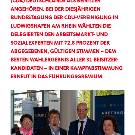
(CDA) DEUTSCHLANDS ALS BEISITZER
ANGEHÖREN. BEI DER DIESJÄHRIGEN
BUNDESTAGUNG DER CDU-VEREINIGUNG IN
LUDWIGSHAFEN AM RHEIN WÄHLTEN DIE
DELEGIERTEN DEN ARBEITSMARKT- UND
SOZIALEXPERTEN MIT 72,8 PROZENT DER
ABGEGEBENEN, GÜLTIGEN STIMMEN – DEM
BESTEN WAHLERGEBNIS ALLER 31 BEISITZER-
KANDIDATEN – IN EINER KAMPFABSTIMMUNG
ERNEUT IN DAS FÜHRUNGSGREMIUM.