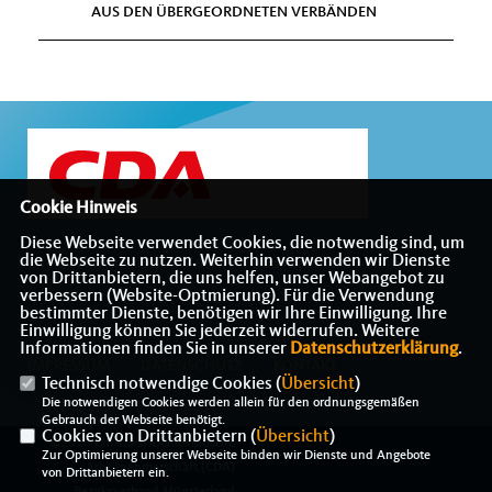
AUS DEN ÜBERGEORDNETEN VERBÄNDEN
Cookie Hinweis
Diese Webseite verwendet Cookies, die notwendig sind, um
die Webseite zu nutzen. Weiterhin verwenden wir Dienste
Internetauftritt des CDA-Bezirksverbandes Münsterland
von Drittanbietern, die uns helfen, unser Webangebot zu
verbessern (Website-Optmierung). Für die Verwendung
bestimmter Dienste, benötigen wir Ihre Einwilligung. Ihre
Einwilligung können Sie jederzeit widerrufen. Weitere
Informationen finden Sie in unserer
Datenschutzerklärung
.
IMPRESSUM
DATENSCHUTZ
KONTAKT
Technisch notwendige Cookies (
Übersicht
)
Die notwendigen Cookies werden allein für den ordnungsgemäßen
Gebrauch der Webseite benötigt.
Cookies von Drittanbietern (
Übersicht
)
@2026 Christlich-Demokratische
Zur Optimierung unserer Webseite binden wir Dienste und Angebote
Arbeitnehmerschaft (CDA)
von Drittanbietern ein.