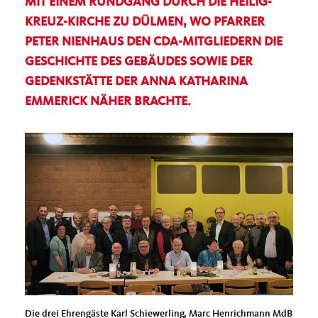
MIT EINEM RUNDGANG DURCH DIE HEILIG-
KREUZ-KIRCHE ZU DÜLMEN, WO PFARRER
PETER NIENHAUS DEN CDA-MITGLIEDERN DIE
GESCHICHTE DES GEBÄUDES SOWIE DER
GEDENKSTÄTTE DER ANNA KATHARINA
EMMERICK NÄHER BRACHTE.
Die drei Ehrengäste Karl Schiewerling, Marc Henrichmann MdB