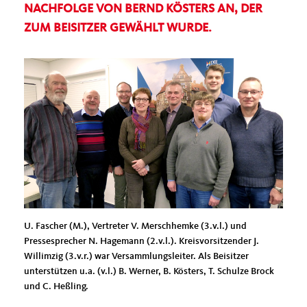
ACHFOLGE VON BERND KÖSTERS AN, DER Z
UM BEISITZER GEWÄHLT WURDE.
U. Fascher (M.), Vertreter V. Merschhemke (3.v.l.) und
Pressesprecher N. Hagemann (2.v.l.). Kreisvorsitzender J.
Willimzig (3.v.r.) war Versammlungsleiter. Als Beisitzer
unterstützen u.a. (v.l.) B. Werner, B. Kösters, T. Schulze Brock
und C. Heßling.