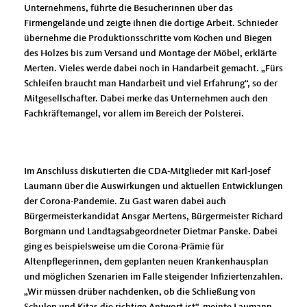
Unternehmens, führte die Besucherinnen über das
Firmengelände und zeigte ihnen die dortige Arbeit. Schnieder
übernehme die Produktionsschritte vom Kochen und Biegen
des Holzes bis zum Versand und Montage der Möbel, erklärte
Merten. Vieles werde dabei noch in Handarbeit gemacht. „Fürs
Schleifen braucht man Handarbeit und viel Erfahrung“, so der
Mitgesellschafter. Dabei merke das Unternehmen auch den
Fachkräftemangel, vor allem im Bereich der Polsterei.
Im Anschluss diskutierten die CDA-Mitglieder mit Karl-Josef
Laumann über die Auswirkungen und aktuellen Entwicklungen
der Corona-Pandemie. Zu Gast waren dabei auch
Bürgermeisterkandidat Ansgar Mertens, Bürgermeister Richard
Borgmann und Landtagsabgeordneter Dietmar Panske. Dabei
ging es beispielsweise um die Corona-Prämie für
Altenpflegerinnen, dem geplanten neuen Krankenhausplan
und möglichen Szenarien im Falle steigender Infiziertenzahlen.
Wir müssen drüber nachdenken, ob die Schließung von
Schulen und Kitas die richtige Antwort ist“, meinte Laumann,