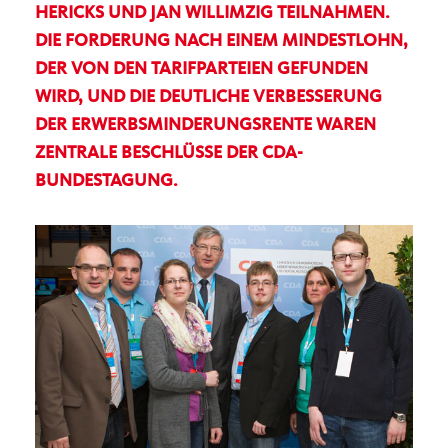
HERICKS UND JAN WILLIMZIG TEILNAHMEN.
DIE FORDERUNG NACH EINEM MINDESTLOHN,
DER VON DEN TARIFPARTEIEN GEFUNDEN
WIRD, UND DIE DEUTLICHE VERBESSERUNG
DER ERWERBSMINDERUNGSRENTE WAREN
ZENTRALE BESCHLÜSSE DER CDA-
BUNDESTAGUNG.