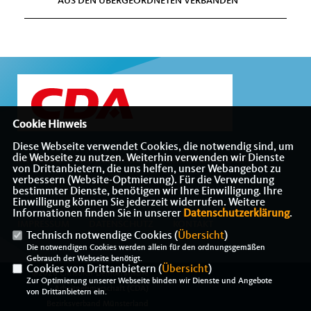
AUS DEN ÜBERGEORDNETEN VERBÄNDEN
Cookie Hinweis
Diese Webseite verwendet Cookies, die notwendig sind, um
die Webseite zu nutzen. Weiterhin verwenden wir Dienste
Internetauftritt des CDA-Bezirksverbandes Münsterland
von Drittanbietern, die uns helfen, unser Webangebot zu
verbessern (Website-Optmierung). Für die Verwendung
bestimmter Dienste, benötigen wir Ihre Einwilligung. Ihre
Einwilligung können Sie jederzeit widerrufen. Weitere
Informationen finden Sie in unserer
Datenschutzerklärung
.
IMPRESSUM
DATENSCHUTZ
KONTAKT
Technisch notwendige Cookies (
Übersicht
)
Die notwendigen Cookies werden allein für den ordnungsgemäßen
Gebrauch der Webseite benötigt.
Cookies von Drittanbietern (
Übersicht
)
@2026 Christlich-Demokratische
Zur Optimierung unserer Webseite binden wir Dienste und Angebote
Arbeitnehmerschaft (CDA)
von Drittanbietern ein.
Bezirksverband Münsterland