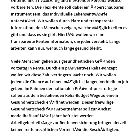
Unternehmen frÃ¼hzeitig und flieÃŸender Personalwechsel
vorbereiten. Die Flexi-Rente soll dabei ein Ã¼berschaubares
Instrument sein, das individuelle LebensentwÃ¼rfe
unterstÃ¼tzt. Wir wollen durch klare und transparente
Information, den Menschen zeigen, welche MÃ¶glichkeiten es
gibt und dass es sie gibt. HierfÃ¼r wollen wir eine
transparente Renteninformation, die jeder versteht. Lange
arbeiten kann nur, wer auch lange gesund bleibt.
Viele Menschen gehen aus gesundheitlichen GrÃ¼nden
vorzeitig in Rente. Durch ein prÃ¤ventives Reha-Konzept
wollen wir diese Zahl verringern. Mehr noch: Wir wollen
jedem die Chance auf einen mÃ¶glichst langen Verbleib im Job
geben. Im Rahmen der nationalen PrÃ¤ventionsstrategie
sollen aus dem bestehenden Reha-Budget Wege zu einem
Gesundheitscheck erÃ¶ffnet werden. Dieser freiwillige
Gesundheitscheck fÃ¼r Arbeitnehmer soll zunÃ¤chst
modellhaft auf fÃ¼nf Jahre befristet werden.
ArbeitgeberbeitrÃ¤ge zur Rentenversicherung bringen derzeit
keinen rentenrechtlichen Vorteil fÃ¼r die BeschÃ¤ftigten.