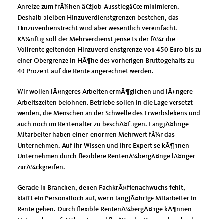
Anreize zum frÃ¼hen â€žJob-Ausstiegâ€œ minimieren.
Deshalb bleiben Hinzuverdienstgrenzen bestehen, das
Hinzuverdienstrecht wird aber wesentlich vereinfacht.
KÃ¼nftig soll der Mehrverdienst jenseits der fÃ¼r die
Vollrente geltenden Hinzuverdienstgrenze von 450 Euro bis zu
einer Obergrenze in HÃ¶he des vorherigen Bruttogehalts zu
40 Prozent auf die Rente angerechnet werden.
Wir wollen lÃ¤ngeres Arbeiten ermÃ¶glichen und lÃ¤ngere
Arbeitszeiten belohnen. Betriebe sollen in die Lage versetzt
werden, die Menschen an der Schwelle des Erwerbslebens und
auch noch im Rentenalter zu beschÃ¤ftigen. LangjÃ¤hrige
Mitarbeiter haben einen enormen Mehrwert fÃ¼r das
Unternehmen. Auf ihr Wissen und ihre Expertise kÃ¶nnen
Unternehmen durch flexiblere RentenÃ¼bergÃ¤nge lÃ¤nger
zurÃ¼ckgreifen.
Gerade in Branchen, denen FachkrÃ¤ftenachwuchs fehlt,
klafft ein Personalloch auf, wenn langjÃ¤hrige Mitarbeiter in
Rente gehen. Durch flexible RentenÃ¼bergÃ¤nge kÃ¶nnen