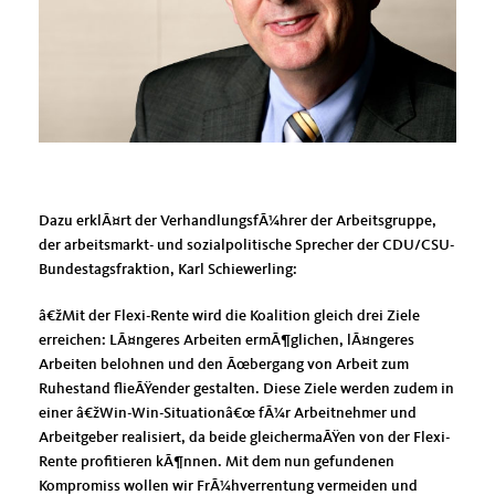
Dazu erklÃ¤rt der VerhandlungsfÃ¼hrer der Arbeitsgruppe,
der arbeitsmarkt- und sozialpolitische Sprecher der CDU/CSU-
Bundestagsfraktion, Karl Schiewerling:
žMit der Flexi-Rente wird die Koalition gleich drei Ziele
erreichen: LÃ¤ngeres Arbeiten ermÃ¶glichen, lÃ¤ngeres
Arbeiten belohnen und den Ãœbergang von Arbeit zum
Ruhestand flieÃŸender gestalten. Diese Ziele werden zudem in
einer â€žWin-Win-Situationâ€œ fÃ¼r Arbeitnehmer und
Arbeitgeber realisiert, da beide gleichermaÃŸen von der Flexi-
Rente profitieren kÃ¶nnen. Mit dem nun gefundenen
Kompromiss wollen wir FrÃ¼hverrentung vermeiden und