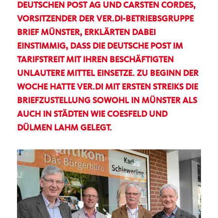
DEUTSCHEN POST AG UND CARSTEN CORDES,
VORSITZENDER DER VER.DI-BETRIEBSGRUPPE
BRIEF MÜNSTER, ERKLÄRTEN DABEI
EINSTIMMIG, DASS DIE DEUTSCHE POST IM
TARIFSTREIT MIT IHREN BESCHÄFTIGTEN
UNLAUTERE MITTEL EINSETZE. ZU BEGINN DER
WOCHE HATTE VER.DI MIT ERSTEN STREIKS DIE
BRIEFZUSTELLUNG SOWOHL IN MÜNSTER ALS
AUCH IN STÄDTEN WIE COESFELD UND
DÜLMEN LAHM GELEGT.