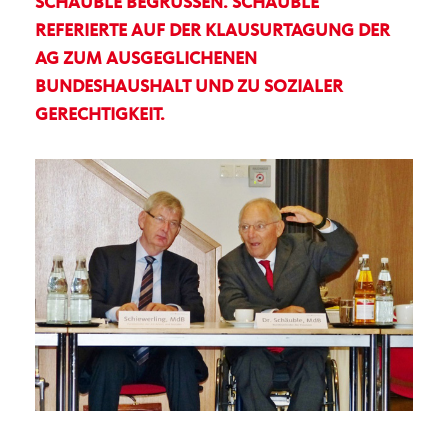
SCHÄUBLE BEGRÜSSEN. SCHÄUBLE R
EFERIERTE AUF DER KLAUSURTAGUNG DER A
G ZUM AUSGEGLICHENEN B
UNDESHAUSHALT UND ZU SOZIALER G
ERECHTIGKEIT.